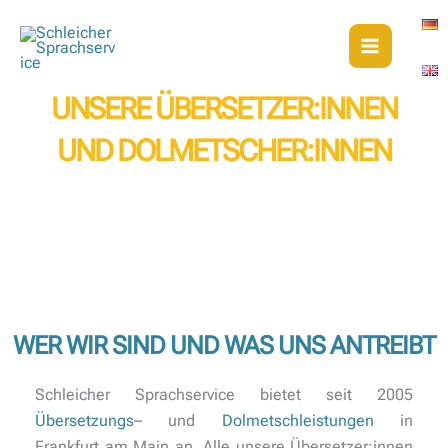
Zum
Inhalt
springen
UNSERE ÜBERSETZER:INNEN
UND DOLMETSCHER:INNEN
WER WIR SIND UND WAS UNS ANTREIBT
Schleicher Sprachservice bietet seit 2005
Übersetzungs
– und
Dolmetschleistungen
in
Frankfurt am Main an. Alle unsere Übersetzer:innen