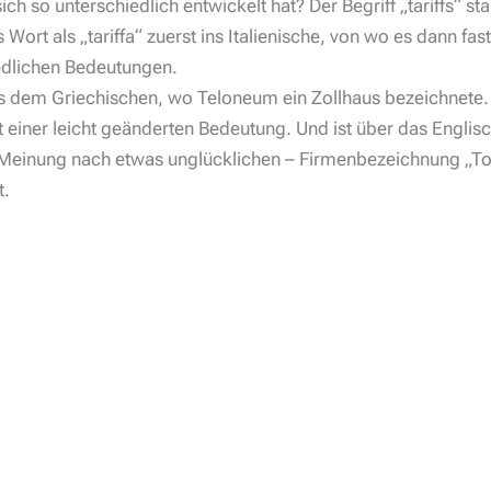
ch so unterschiedlich entwickelt hat? Der Begriff „tariffs“ 
Wort als „tariffa“ zuerst ins Italienische, von wo es dann fa
edlichen Bedeutungen.
dem Griechischen, wo Teloneum ein Zollhaus bezeichnete. Al
t einer leicht geänderten Bedeutung. Und ist über das Engli
inung nach etwas unglücklichen – Firmenbezeichnung „Toll Co
t.